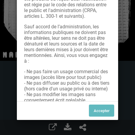
est régie par le code des relations entre
le public et l'administration (CRPA,
articles L. 300-1 et suivants).
Sauf accord de l’administration, les
informations publiques ne doivent pas
être altérées, leur sens ne doit pas être
dénaturé et leurs sources et la date de
leurs dernières mises à jour doivent être
mentionnées. Ainsi, vous vous engagez
à :
- Ne pas faire un usage commercial des
images (accès libre pour tout public)
- Ne pas diffuser au public ou à des tiers
(hors cadre d'un usage privé ou interne)
- Ne pas modifier les images sans
consentement écrit préalable
Dans le cas contraire, nous vous invitons
à nous contacter afin de solliciter le type
de Licence souhaitée parmi celles
proposées et le cas échéant, acquitter
une redevance.