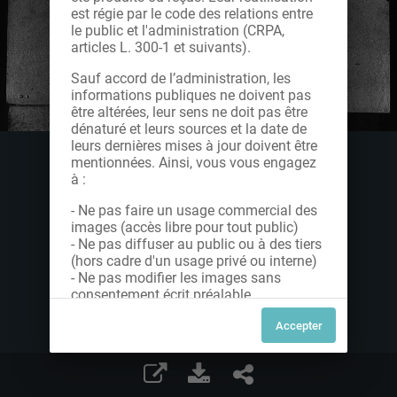
est régie par le code des relations entre
le public et l'administration (CRPA,
articles L. 300-1 et suivants).
Sauf accord de l’administration, les
informations publiques ne doivent pas
être altérées, leur sens ne doit pas être
dénaturé et leurs sources et la date de
leurs dernières mises à jour doivent être
mentionnées. Ainsi, vous vous engagez
à :
- Ne pas faire un usage commercial des
images (accès libre pour tout public)
- Ne pas diffuser au public ou à des tiers
(hors cadre d'un usage privé ou interne)
- Ne pas modifier les images sans
consentement écrit préalable
Dans le cas contraire, nous vous invitons
à nous contacter afin de solliciter le type
de Licence souhaitée parmi celles
proposées et le cas échéant, acquitter
une redevance.