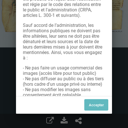
est régie par le code des relations entre
le public et l'administration (CRPA,
articles L. 300-1 et suivants).
Sauf accord de l’administration, les
informations publiques ne doivent pas
être altérées, leur sens ne doit pas être
dénaturé et leurs sources et la date de
leurs dernières mises à jour doivent être
mentionnées. Ainsi, vous vous engagez
à :
- Ne pas faire un usage commercial des
images (accès libre pour tout public)
- Ne pas diffuser au public ou à des tiers
(hors cadre d'un usage privé ou interne)
- Ne pas modifier les images sans
consentement écrit préalable
Dans le cas contraire, nous vous invitons
à nous contacter afin de solliciter le type
de Licence souhaitée parmi celles
proposées et le cas échéant, acquitter
une redevance.