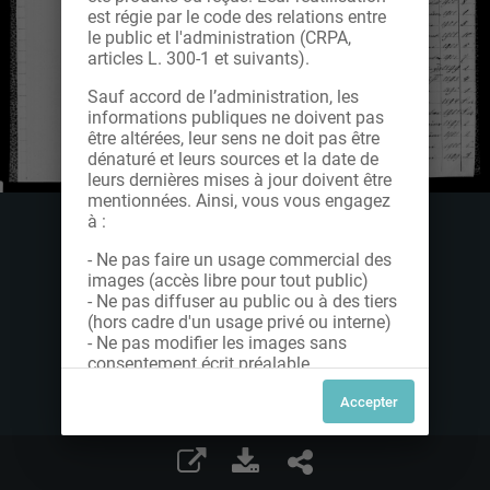
est régie par le code des relations entre
le public et l'administration (CRPA,
articles L. 300-1 et suivants).
Sauf accord de l’administration, les
informations publiques ne doivent pas
être altérées, leur sens ne doit pas être
dénaturé et leurs sources et la date de
leurs dernières mises à jour doivent être
mentionnées. Ainsi, vous vous engagez
à :
- Ne pas faire un usage commercial des
images (accès libre pour tout public)
- Ne pas diffuser au public ou à des tiers
(hors cadre d'un usage privé ou interne)
- Ne pas modifier les images sans
consentement écrit préalable
Dans le cas contraire, nous vous invitons
à nous contacter afin de solliciter le type
de Licence souhaitée parmi celles
proposées et le cas échéant, acquitter
une redevance.