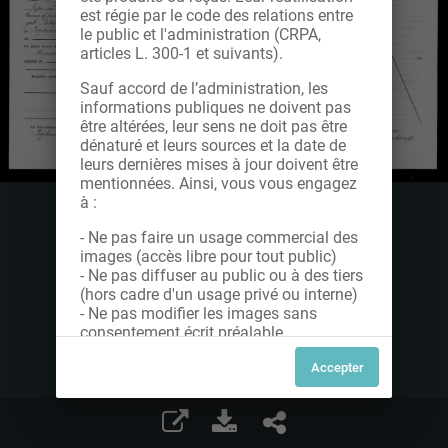
est régie par le code des relations entre
le public et l'administration (CRPA,
articles L. 300-1 et suivants).
Sauf accord de l’administration, les
informations publiques ne doivent pas
être altérées, leur sens ne doit pas être
dénaturé et leurs sources et la date de
leurs dernières mises à jour doivent être
mentionnées. Ainsi, vous vous engagez
à :
- Ne pas faire un usage commercial des
images (accès libre pour tout public)
- Ne pas diffuser au public ou à des tiers
(hors cadre d'un usage privé ou interne)
- Ne pas modifier les images sans
consentement écrit préalable
Dans le cas contraire, nous vous invitons
à nous contacter afin de solliciter le type
de Licence souhaitée parmi celles
proposées et le cas échéant, acquitter
une redevance.