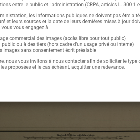
tions entre le public et l'administration (CRPA, articles L. 300-1 e
ministration, les informations publiques ne doivent pas être alté
ré et leurs sources et la date de leurs dernières mises à jour doi
, vous vous engagez à :
sage commercial des images (accès libre pour tout public)
u public ou à des tiers (hors cadre d'un usage privé ou interne)
les images sans consentement écrit préalable
re, nous vous invitons à nous contacter afin de solliciter le type
les proposées et le cas échéant, acquitter une redevance.