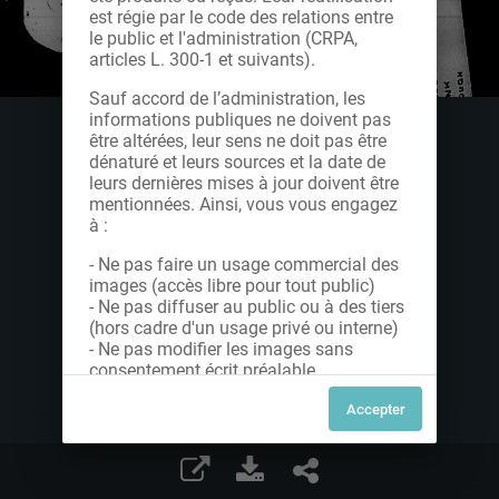
est régie par le code des relations entre
le public et l'administration (CRPA,
articles L. 300-1 et suivants).
Sauf accord de l’administration, les
informations publiques ne doivent pas
être altérées, leur sens ne doit pas être
dénaturé et leurs sources et la date de
leurs dernières mises à jour doivent être
mentionnées. Ainsi, vous vous engagez
à :
- Ne pas faire un usage commercial des
images (accès libre pour tout public)
- Ne pas diffuser au public ou à des tiers
(hors cadre d'un usage privé ou interne)
- Ne pas modifier les images sans
consentement écrit préalable
Dans le cas contraire, nous vous invitons
à nous contacter afin de solliciter le type
de Licence souhaitée parmi celles
proposées et le cas échéant, acquitter
une redevance.