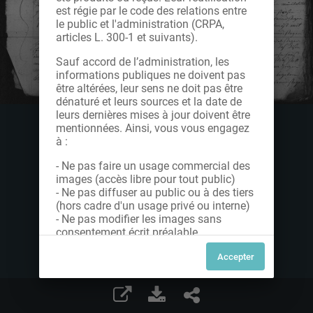
est régie par le code des relations entre
le public et l'administration (CRPA,
articles L. 300-1 et suivants).
Sauf accord de l’administration, les
informations publiques ne doivent pas
être altérées, leur sens ne doit pas être
dénaturé et leurs sources et la date de
leurs dernières mises à jour doivent être
mentionnées. Ainsi, vous vous engagez
à :
- Ne pas faire un usage commercial des
images (accès libre pour tout public)
- Ne pas diffuser au public ou à des tiers
(hors cadre d'un usage privé ou interne)
- Ne pas modifier les images sans
consentement écrit préalable
Dans le cas contraire, nous vous invitons
à nous contacter afin de solliciter le type
de Licence souhaitée parmi celles
proposées et le cas échéant, acquitter
une redevance.