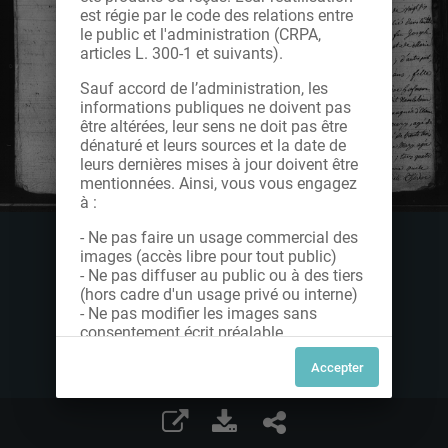
est régie par le code des relations entre
le public et l'administration (CRPA,
articles L. 300-1 et suivants).
Sauf accord de l’administration, les
informations publiques ne doivent pas
être altérées, leur sens ne doit pas être
dénaturé et leurs sources et la date de
leurs dernières mises à jour doivent être
mentionnées. Ainsi, vous vous engagez
à :
- Ne pas faire un usage commercial des
images (accès libre pour tout public)
- Ne pas diffuser au public ou à des tiers
(hors cadre d'un usage privé ou interne)
- Ne pas modifier les images sans
consentement écrit préalable
Dans le cas contraire, nous vous invitons
à nous contacter afin de solliciter le type
de Licence souhaitée parmi celles
proposées et le cas échéant, acquitter
une redevance.