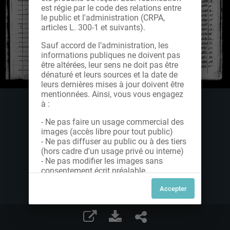
est régie par le code des relations entre
le public et l'administration (CRPA,
articles L. 300-1 et suivants).
Sauf accord de l’administration, les
informations publiques ne doivent pas
être altérées, leur sens ne doit pas être
dénaturé et leurs sources et la date de
leurs dernières mises à jour doivent être
mentionnées. Ainsi, vous vous engagez
à :
- Ne pas faire un usage commercial des
images (accès libre pour tout public)
- Ne pas diffuser au public ou à des tiers
(hors cadre d'un usage privé ou interne)
- Ne pas modifier les images sans
consentement écrit préalable
Dans le cas contraire, nous vous invitons
à nous contacter afin de solliciter le type
de Licence souhaitée parmi celles
proposées et le cas échéant, acquitter
une redevance.