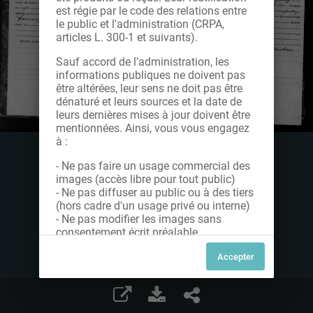
est régie par le code des relations entre
le public et l'administration (CRPA,
articles L. 300-1 et suivants).
Sauf accord de l’administration, les
informations publiques ne doivent pas
être altérées, leur sens ne doit pas être
dénaturé et leurs sources et la date de
leurs dernières mises à jour doivent être
mentionnées. Ainsi, vous vous engagez
à :
- Ne pas faire un usage commercial des
images (accès libre pour tout public)
- Ne pas diffuser au public ou à des tiers
(hors cadre d'un usage privé ou interne)
- Ne pas modifier les images sans
consentement écrit préalable
Dans le cas contraire, nous vous invitons
à nous contacter afin de solliciter le type
de Licence souhaitée parmi celles
proposées et le cas échéant, acquitter
une redevance.