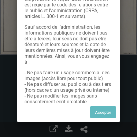
est régie par le code des relations entre
le public et l'administration (CRPA,
articles L. 300-1 et suivants).
Sauf accord de l’administration, les
informations publiques ne doivent pas
être altérées, leur sens ne doit pas être
dénaturé et leurs sources et la date de
leurs dernières mises à jour doivent être
mentionnées. Ainsi, vous vous engagez
à :
- Ne pas faire un usage commercial des
images (accès libre pour tout public)
- Ne pas diffuser au public ou à des tiers
(hors cadre d'un usage privé ou interne)
- Ne pas modifier les images sans
consentement écrit préalable
Dans le cas contraire, nous vous invitons
à nous contacter afin de solliciter le type
de Licence souhaitée parmi celles
proposées et le cas échéant, acquitter
une redevance.