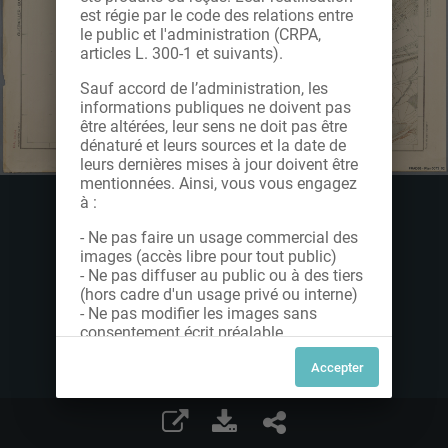
est régie par le code des relations entre
le public et l'administration (CRPA,
articles L. 300-1 et suivants).
Sauf accord de l’administration, les
informations publiques ne doivent pas
être altérées, leur sens ne doit pas être
dénaturé et leurs sources et la date de
leurs dernières mises à jour doivent être
mentionnées. Ainsi, vous vous engagez
à :
- Ne pas faire un usage commercial des
images (accès libre pour tout public)
- Ne pas diffuser au public ou à des tiers
(hors cadre d'un usage privé ou interne)
- Ne pas modifier les images sans
consentement écrit préalable
Dans le cas contraire, nous vous invitons
à nous contacter afin de solliciter le type
de Licence souhaitée parmi celles
proposées et le cas échéant, acquitter
une redevance.