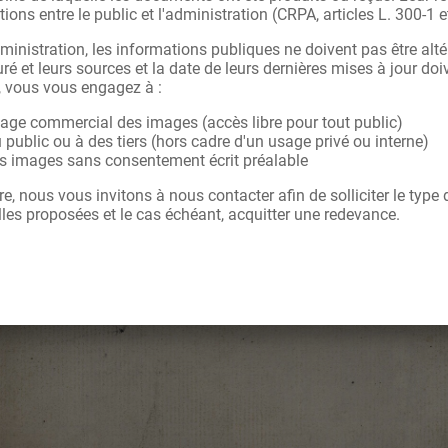
tions entre le public et l'administration (CRPA, articles L. 300-1 e
ministration, les informations publiques ne doivent pas être alté
ré et leurs sources et la date de leurs dernières mises à jour doi
, vous vous engagez à :
sage commercial des images (accès libre pour tout public)
u public ou à des tiers (hors cadre d'un usage privé ou interne)
les images sans consentement écrit préalable
re, nous vous invitons à nous contacter afin de solliciter le type
les proposées et le cas échéant, acquitter une redevance.