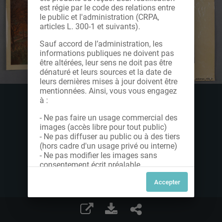
est régie par le code des relations entre
le public et l'administration (CRPA,
articles L. 300-1 et suivants).
Sauf accord de l’administration, les
informations publiques ne doivent pas
être altérées, leur sens ne doit pas être
dénaturé et leurs sources et la date de
leurs dernières mises à jour doivent être
mentionnées. Ainsi, vous vous engagez
à :
- Ne pas faire un usage commercial des
images (accès libre pour tout public)
- Ne pas diffuser au public ou à des tiers
(hors cadre d'un usage privé ou interne)
- Ne pas modifier les images sans
consentement écrit préalable
Dans le cas contraire, nous vous invitons
à nous contacter afin de solliciter le type
de Licence souhaitée parmi celles
proposées et le cas échéant, acquitter
une redevance.