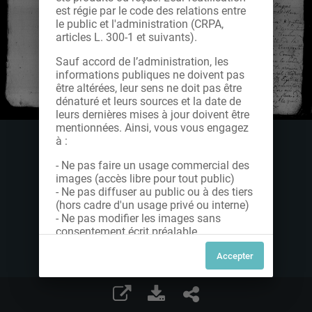
est régie par le code des relations entre
le public et l'administration (CRPA,
articles L. 300-1 et suivants).
Sauf accord de l’administration, les
informations publiques ne doivent pas
être altérées, leur sens ne doit pas être
dénaturé et leurs sources et la date de
leurs dernières mises à jour doivent être
mentionnées. Ainsi, vous vous engagez
à :
- Ne pas faire un usage commercial des
images (accès libre pour tout public)
- Ne pas diffuser au public ou à des tiers
(hors cadre d'un usage privé ou interne)
- Ne pas modifier les images sans
consentement écrit préalable
Dans le cas contraire, nous vous invitons
à nous contacter afin de solliciter le type
de Licence souhaitée parmi celles
proposées et le cas échéant, acquitter
une redevance.