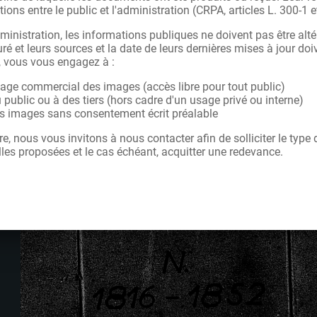
tions entre le public et l'administration (CRPA, articles L. 300-1 e
ministration, les informations publiques ne doivent pas être alté
ré et leurs sources et la date de leurs dernières mises à jour doi
, vous vous engagez à :
sage commercial des images (accès libre pour tout public)
u public ou à des tiers (hors cadre d'un usage privé ou interne)
les images sans consentement écrit préalable
re, nous vous invitons à nous contacter afin de solliciter le type
les proposées et le cas échéant, acquitter une redevance.