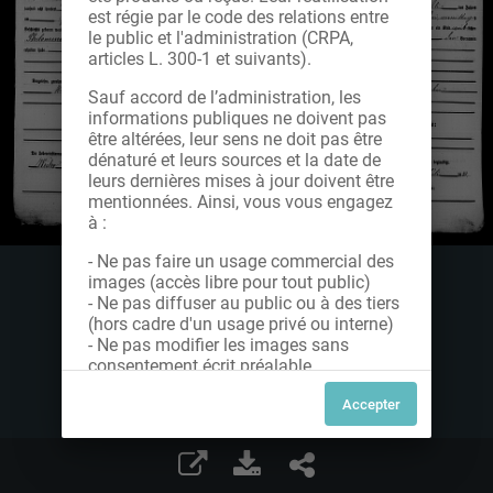
est régie par le code des relations entre
le public et l'administration (CRPA,
articles L. 300-1 et suivants).
Sauf accord de l’administration, les
informations publiques ne doivent pas
être altérées, leur sens ne doit pas être
dénaturé et leurs sources et la date de
leurs dernières mises à jour doivent être
mentionnées. Ainsi, vous vous engagez
à :
- Ne pas faire un usage commercial des
images (accès libre pour tout public)
- Ne pas diffuser au public ou à des tiers
(hors cadre d'un usage privé ou interne)
- Ne pas modifier les images sans
consentement écrit préalable
Dans le cas contraire, nous vous invitons
à nous contacter afin de solliciter le type
de Licence souhaitée parmi celles
proposées et le cas échéant, acquitter
une redevance.