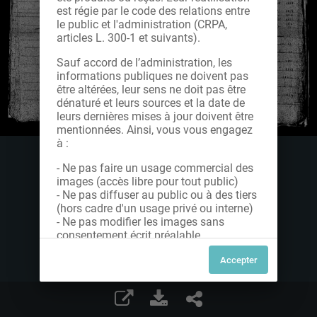
est régie par le code des relations entre
le public et l'administration (CRPA,
articles L. 300-1 et suivants).
Sauf accord de l’administration, les
informations publiques ne doivent pas
être altérées, leur sens ne doit pas être
dénaturé et leurs sources et la date de
leurs dernières mises à jour doivent être
mentionnées. Ainsi, vous vous engagez
à :
- Ne pas faire un usage commercial des
images (accès libre pour tout public)
- Ne pas diffuser au public ou à des tiers
(hors cadre d'un usage privé ou interne)
- Ne pas modifier les images sans
consentement écrit préalable
Dans le cas contraire, nous vous invitons
à nous contacter afin de solliciter le type
de Licence souhaitée parmi celles
proposées et le cas échéant, acquitter
une redevance.