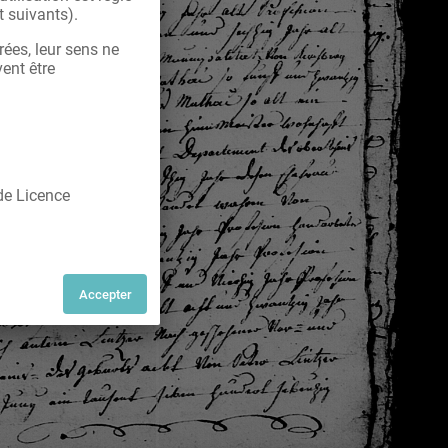
t suivants).
rées, leur sens ne
vent être
 de Licence