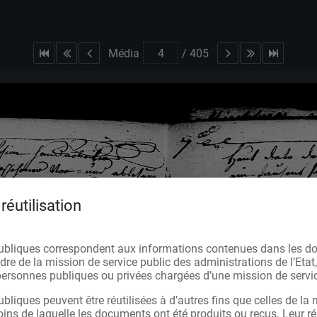
Média
/
405
réutilisation
ubliques correspondent aux informations contenues dans les d
re de la mission de service public des administrations de l’Etat,
s personnes publiques ou privées chargées d’une mission de servic
bliques peuvent être réutilisées à d’autres fins que celles de la 
oins de laquelle les documents ont été produits ou reçus. Leur réu