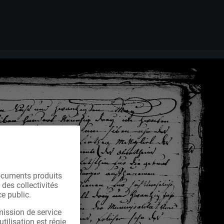
ocuments produits
 des collectivités
e public.
mission de service
tilisation est régie