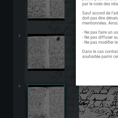
par le code des rela
Sauf accord de l’ad
doit pas être dénatu
mentionnées. Ainsi
- Ne pas faire un u
3
- Ne pas diffuser a
- Ne pas modifier 
Dans le cas contrai
souhaitée parmi cel
4