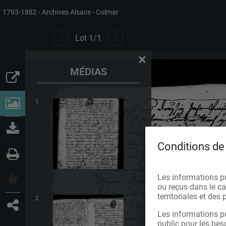
1793-1882
Archives Alsace - Colmar
Lot
1
/
1
×
MÉDIAS
1
Conditions de 
Les informations p
ou reçus dans le cad
territoriales et de
2
Les informations pu
public pour les bes