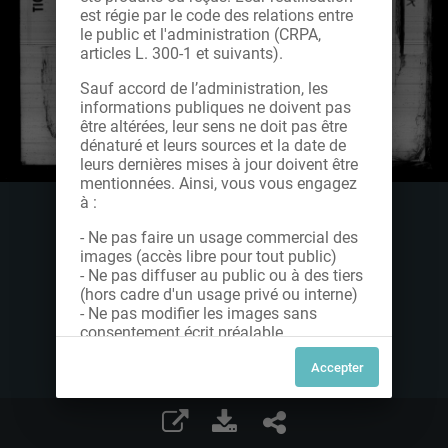
est régie par le code des relations entre
le public et l'administration (CRPA,
articles L. 300-1 et suivants).
Sauf accord de l’administration, les
informations publiques ne doivent pas
être altérées, leur sens ne doit pas être
dénaturé et leurs sources et la date de
leurs dernières mises à jour doivent être
mentionnées. Ainsi, vous vous engagez
à :
- Ne pas faire un usage commercial des
images (accès libre pour tout public)
- Ne pas diffuser au public ou à des tiers
(hors cadre d'un usage privé ou interne)
- Ne pas modifier les images sans
consentement écrit préalable
Dans le cas contraire, nous vous invitons
à nous contacter afin de solliciter le type
de Licence souhaitée parmi celles
proposées et le cas échéant, acquitter
une redevance.