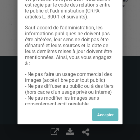
est régie par le code des relations entre
le public et l'administration (CRPA,
articles L. 300-1 et suivants).
Sauf accord de l’administration, les
informations publiques ne doivent pas
être altérées, leur sens ne doit pas être
dénaturé et leurs sources et la date de
leurs dernières mises à jour doivent être
mentionnées. Ainsi, vous vous engagez
à :
- Ne pas faire un usage commercial des
images (accès libre pour tout public)
- Ne pas diffuser au public ou à des tiers
(hors cadre d'un usage privé ou interne)
- Ne pas modifier les images sans
consentement écrit préalable
Dans le cas contraire, nous vous invitons
à nous contacter afin de solliciter le type
de Licence souhaitée parmi celles
proposées et le cas échéant, acquitter
une redevance.