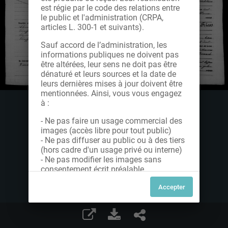
est régie par le code des relations entre
le public et l'administration (CRPA,
articles L. 300-1 et suivants).
Sauf accord de l’administration, les
informations publiques ne doivent pas
être altérées, leur sens ne doit pas être
dénaturé et leurs sources et la date de
leurs dernières mises à jour doivent être
mentionnées. Ainsi, vous vous engagez
à :
- Ne pas faire un usage commercial des
images (accès libre pour tout public)
- Ne pas diffuser au public ou à des tiers
(hors cadre d'un usage privé ou interne)
- Ne pas modifier les images sans
consentement écrit préalable
Dans le cas contraire, nous vous invitons
à nous contacter afin de solliciter le type
de Licence souhaitée parmi celles
proposées et le cas échéant, acquitter
une redevance.