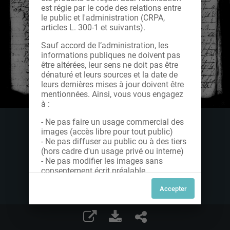
est régie par le code des relations entre
le public et l'administration (CRPA,
articles L. 300-1 et suivants).
Sauf accord de l’administration, les
informations publiques ne doivent pas
être altérées, leur sens ne doit pas être
dénaturé et leurs sources et la date de
leurs dernières mises à jour doivent être
mentionnées. Ainsi, vous vous engagez
à :
- Ne pas faire un usage commercial des
images (accès libre pour tout public)
- Ne pas diffuser au public ou à des tiers
(hors cadre d'un usage privé ou interne)
- Ne pas modifier les images sans
consentement écrit préalable
Dans le cas contraire, nous vous invitons
à nous contacter afin de solliciter le type
de Licence souhaitée parmi celles
proposées et le cas échéant, acquitter
une redevance.