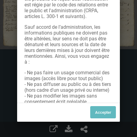
est régie par le code des relations entre
le public et l'administration (CRPA,
articles L. 300-1 et suivants).
Sauf accord de l’administration, les
informations publiques ne doivent pas
être altérées, leur sens ne doit pas être
dénaturé et leurs sources et la date de
leurs dernières mises à jour doivent être
mentionnées. Ainsi, vous vous engagez
à :
- Ne pas faire un usage commercial des
images (accès libre pour tout public)
- Ne pas diffuser au public ou à des tiers
(hors cadre d'un usage privé ou interne)
- Ne pas modifier les images sans
consentement écrit préalable
Dans le cas contraire, nous vous invitons
à nous contacter afin de solliciter le type
de Licence souhaitée parmi celles
proposées et le cas échéant, acquitter
une redevance.