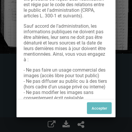
est régie par le code des relations entre
le public et l'administration (CRPA,
articles L. 300-1 et suivants).
Sauf accord de l’administration, les
informations publiques ne doivent pas
être altérées, leur sens ne doit pas être
dénaturé et leurs sources et la date de
leurs dernières mises à jour doivent être
mentionnées. Ainsi, vous vous engagez
à :
- Ne pas faire un usage commercial des
images (accès libre pour tout public)
- Ne pas diffuser au public ou à des tiers
(hors cadre d'un usage privé ou interne)
- Ne pas modifier les images sans
consentement écrit préalable
Dans le cas contraire, nous vous invitons
à nous contacter afin de solliciter le type
de Licence souhaitée parmi celles
proposées et le cas échéant, acquitter
une redevance.