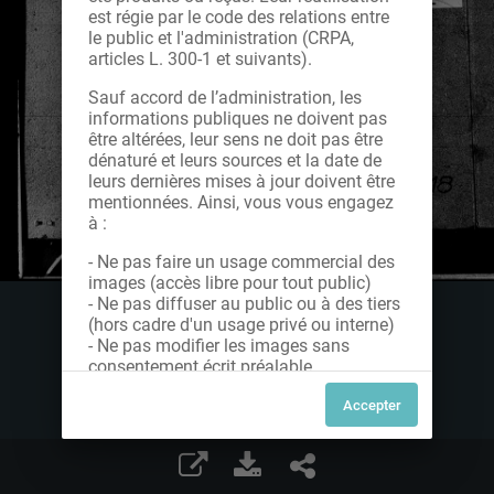
est régie par le code des relations entre
le public et l'administration (CRPA,
articles L. 300-1 et suivants).
Sauf accord de l’administration, les
informations publiques ne doivent pas
être altérées, leur sens ne doit pas être
dénaturé et leurs sources et la date de
leurs dernières mises à jour doivent être
mentionnées. Ainsi, vous vous engagez
à :
- Ne pas faire un usage commercial des
images (accès libre pour tout public)
- Ne pas diffuser au public ou à des tiers
(hors cadre d'un usage privé ou interne)
- Ne pas modifier les images sans
consentement écrit préalable
Dans le cas contraire, nous vous invitons
à nous contacter afin de solliciter le type
de Licence souhaitée parmi celles
proposées et le cas échéant, acquitter
une redevance.