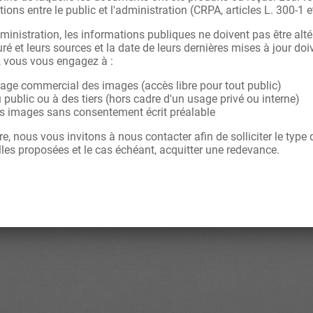
tions entre le public et l'administration (CRPA, articles L. 300-1 e
ministration, les informations publiques ne doivent pas être alté
ré et leurs sources et la date de leurs dernières mises à jour doi
, vous vous engagez à :
sage commercial des images (accès libre pour tout public)
u public ou à des tiers (hors cadre d'un usage privé ou interne)
les images sans consentement écrit préalable
re, nous vous invitons à nous contacter afin de solliciter le type
les proposées et le cas échéant, acquitter une redevance.