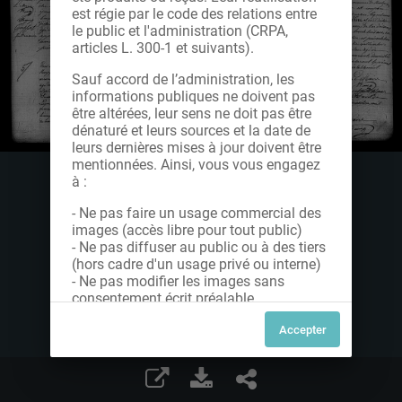
est régie par le code des relations entre
le public et l'administration (CRPA,
articles L. 300-1 et suivants).
Sauf accord de l’administration, les
informations publiques ne doivent pas
être altérées, leur sens ne doit pas être
dénaturé et leurs sources et la date de
leurs dernières mises à jour doivent être
mentionnées. Ainsi, vous vous engagez
à :
- Ne pas faire un usage commercial des
images (accès libre pour tout public)
- Ne pas diffuser au public ou à des tiers
(hors cadre d'un usage privé ou interne)
- Ne pas modifier les images sans
consentement écrit préalable
Dans le cas contraire, nous vous invitons
à nous contacter afin de solliciter le type
de Licence souhaitée parmi celles
proposées et le cas échéant, acquitter
une redevance.