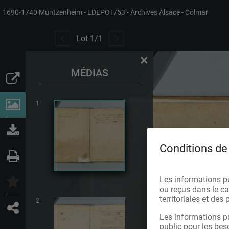
1690-1740 Muntzenheim
EDEPOT/53
Archives Alsace - Colmar
Lot
1
/
1
×
MÉDIAS
1
Conditions de 
Les informations p
ou reçus dans le cad
territoriales et de
2
Les informations pu
public pour les bes