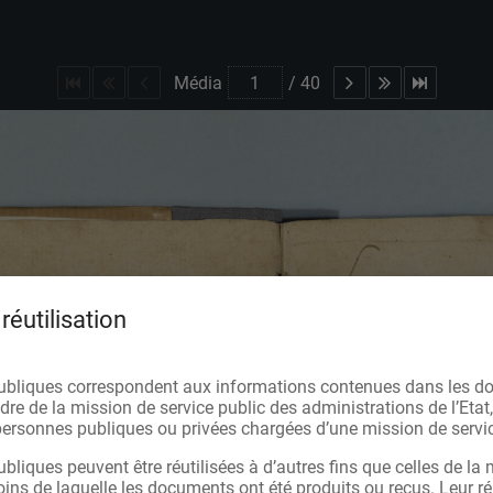
Média
/
40
réutilisation
ubliques correspondent aux informations contenues dans les d
re de la mission de service public des administrations de l’Etat,
s personnes publiques ou privées chargées d’une mission de servic
bliques peuvent être réutilisées à d’autres fins que celles de la 
oins de laquelle les documents ont été produits ou reçus. Leur réu