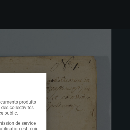
ocuments produits
 des collectivités
e public.
mission de service
tilisation est régie