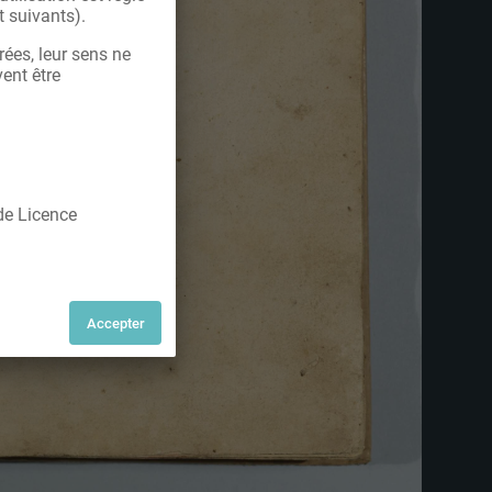
t suivants).
rées, leur sens ne
vent être
 de Licence