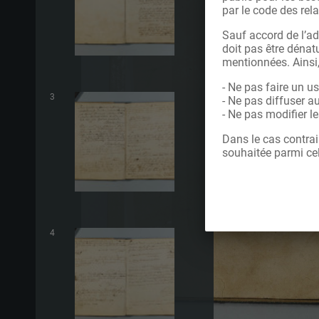
par le code des rela
Sauf accord de l’ad
doit pas être dénatu
mentionnées. Ainsi
- Ne pas faire un u
3
- Ne pas diffuser a
- Ne pas modifier 
Dans le cas contrai
souhaitée parmi cel
4