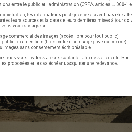
tions entre le public et l'administration (CRPA, articles L. 300-1 e
ministration, les informations publiques ne doivent pas être alté
ré et leurs sources et la date de leurs dernières mises à jour doi
, vous vous engagez à :
sage commercial des images (accès libre pour tout public)
u public ou à des tiers (hors cadre d'un usage privé ou interne)
les images sans consentement écrit préalable
re, nous vous invitons à nous contacter afin de solliciter le type
les proposées et le cas échéant, acquitter une redevance.