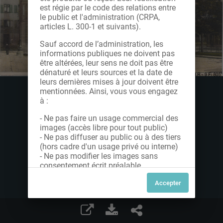
est régie par le code des relations entre
le public et l'administration (CRPA,
articles L. 300-1 et suivants).
Sauf accord de l’administration, les
informations publiques ne doivent pas
être altérées, leur sens ne doit pas être
dénaturé et leurs sources et la date de
leurs dernières mises à jour doivent être
mentionnées. Ainsi, vous vous engagez
à :
- Ne pas faire un usage commercial des
images (accès libre pour tout public)
- Ne pas diffuser au public ou à des tiers
(hors cadre d'un usage privé ou interne)
- Ne pas modifier les images sans
consentement écrit préalable
Dans le cas contraire, nous vous invitons
à nous contacter afin de solliciter le type
de Licence souhaitée parmi celles
proposées et le cas échéant, acquitter
une redevance.