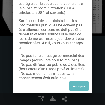
est régie par le code des relations entre
le public et l'administration (CRPA,
articles L. 300-1 et suivants).
Sauf accord de l’administration, les
informations publiques ne doivent pas
être altérées, leur sens ne doit pas être
dénaturé et leurs sources et la date de
leurs dernières mises à jour doivent être
mentionnées. Ainsi, vous vous engagez
à :
- Ne pas faire un usage commercial des
images (accès libre pour tout public)
- Ne pas diffuser au public ou à des tiers
(hors cadre d'un usage privé ou interne)
- Ne pas modifier les images sans
consentement écrit préalable
Dans le cas contraire, nous vous invitons
à nous contacter afin de solliciter le type
de Licence souhaitée parmi celles
proposées et le cas échéant, acquitter
une redevance.