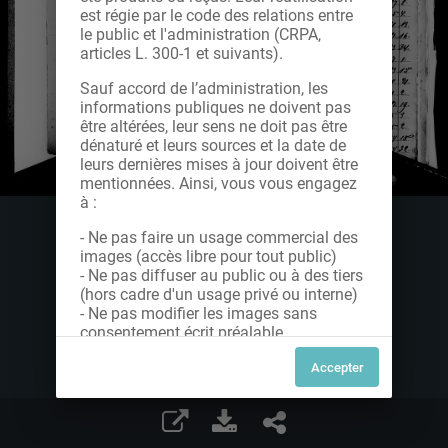
est régie par le code des relations entre
le public et l'administration (CRPA,
articles L. 300-1 et suivants).
Sauf accord de l’administration, les
informations publiques ne doivent pas
être altérées, leur sens ne doit pas être
dénaturé et leurs sources et la date de
leurs dernières mises à jour doivent être
mentionnées. Ainsi, vous vous engagez
à :
- Ne pas faire un usage commercial des
images (accès libre pour tout public)
- Ne pas diffuser au public ou à des tiers
(hors cadre d'un usage privé ou interne)
- Ne pas modifier les images sans
consentement écrit préalable
Dans le cas contraire, nous vous invitons
à nous contacter afin de solliciter le type
de Licence souhaitée parmi celles
proposées et le cas échéant, acquitter
une redevance.