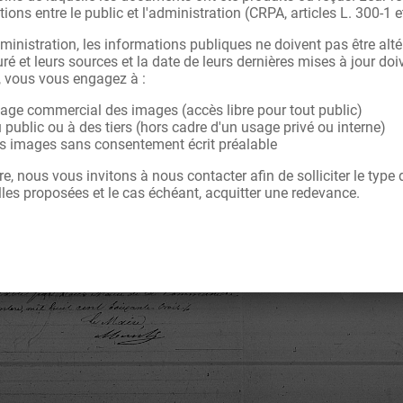
tions entre le public et l'administration (CRPA, articles L. 300-1 e
ministration, les informations publiques ne doivent pas être alté
ré et leurs sources et la date de leurs dernières mises à jour doi
, vous vous engagez à :
sage commercial des images (accès libre pour tout public)
u public ou à des tiers (hors cadre d'un usage privé ou interne)
les images sans consentement écrit préalable
re, nous vous invitons à nous contacter afin de solliciter le type
les proposées et le cas échéant, acquitter une redevance.