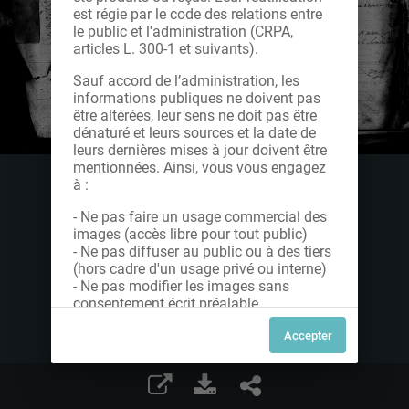
est régie par le code des relations entre
le public et l'administration (CRPA,
articles L. 300-1 et suivants).
Sauf accord de l’administration, les
informations publiques ne doivent pas
être altérées, leur sens ne doit pas être
dénaturé et leurs sources et la date de
leurs dernières mises à jour doivent être
mentionnées. Ainsi, vous vous engagez
à :
- Ne pas faire un usage commercial des
images (accès libre pour tout public)
- Ne pas diffuser au public ou à des tiers
(hors cadre d'un usage privé ou interne)
- Ne pas modifier les images sans
consentement écrit préalable
Dans le cas contraire, nous vous invitons
à nous contacter afin de solliciter le type
de Licence souhaitée parmi celles
proposées et le cas échéant, acquitter
une redevance.