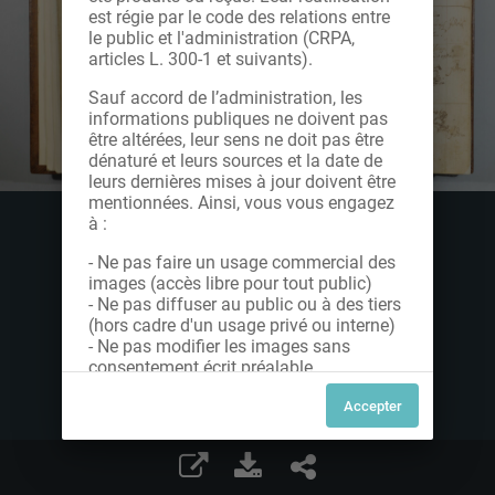
est régie par le code des relations entre
le public et l'administration (CRPA,
articles L. 300-1 et suivants).
Sauf accord de l’administration, les
informations publiques ne doivent pas
être altérées, leur sens ne doit pas être
dénaturé et leurs sources et la date de
leurs dernières mises à jour doivent être
mentionnées. Ainsi, vous vous engagez
à :
- Ne pas faire un usage commercial des
images (accès libre pour tout public)
- Ne pas diffuser au public ou à des tiers
(hors cadre d'un usage privé ou interne)
- Ne pas modifier les images sans
consentement écrit préalable
Dans le cas contraire, nous vous invitons
à nous contacter afin de solliciter le type
de Licence souhaitée parmi celles
proposées et le cas échéant, acquitter
une redevance.