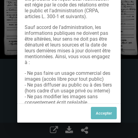
est régie par le code des relations entre
le public et l'administration (CRPA,
articles L. 300-1 et suivants).
Sauf accord de l’administration, les
informations publiques ne doivent pas
être altérées, leur sens ne doit pas être
dénaturé et leurs sources et la date de
leurs dernières mises à jour doivent être
mentionnées. Ainsi, vous vous engagez
à :
- Ne pas faire un usage commercial des
images (accès libre pour tout public)
- Ne pas diffuser au public ou à des tiers
(hors cadre d'un usage privé ou interne)
- Ne pas modifier les images sans
consentement écrit préalable
Dans le cas contraire, nous vous invitons
à nous contacter afin de solliciter le type
de Licence souhaitée parmi celles
proposées et le cas échéant, acquitter
une redevance.