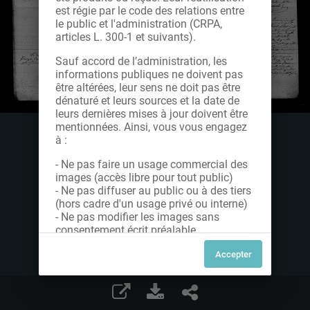
est régie par le code des relations entre
le public et l'administration (CRPA,
articles L. 300-1 et suivants).
Sauf accord de l’administration, les
informations publiques ne doivent pas
être altérées, leur sens ne doit pas être
dénaturé et leurs sources et la date de
leurs dernières mises à jour doivent être
mentionnées. Ainsi, vous vous engagez
à :
- Ne pas faire un usage commercial des
images (accès libre pour tout public)
- Ne pas diffuser au public ou à des tiers
(hors cadre d'un usage privé ou interne)
- Ne pas modifier les images sans
consentement écrit préalable
Dans le cas contraire, nous vous invitons
à nous contacter afin de solliciter le type
de Licence souhaitée parmi celles
proposées et le cas échéant, acquitter
une redevance.