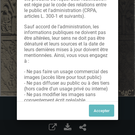
est régie par le code des relations entre
le public et l'administration (CRPA,
articles L. 300-1 et suivants).
Sauf accord de l’administration, les
informations publiques ne doivent pas
être altérées, leur sens ne doit pas être
dénaturé et leurs sources et la date de
leurs dernières mises à jour doivent être
mentionnées. Ainsi, vous vous engagez
à :
- Ne pas faire un usage commercial des
images (accès libre pour tout public)
- Ne pas diffuser au public ou à des tiers
(hors cadre d'un usage privé ou interne)
- Ne pas modifier les images sans
consentement écrit préalable
Dans le cas contraire, nous vous invitons
à nous contacter afin de solliciter le type
de Licence souhaitée parmi celles
proposées et le cas échéant, acquitter
une redevance.