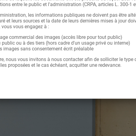
tions entre le public et l'administration (CRPA, articles L. 300-1 e
ministration, les informations publiques ne doivent pas être alté
ré et leurs sources et la date de leurs dernières mises à jour doi
, vous vous engagez à :
sage commercial des images (accès libre pour tout public)
u public ou à des tiers (hors cadre d'un usage privé ou interne)
les images sans consentement écrit préalable
re, nous vous invitons à nous contacter afin de solliciter le type
les proposées et le cas échéant, acquitter une redevance.