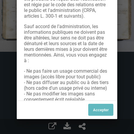
est régie par le code des relations entre
le public et l'administration (CRPA,
articles L. 300-1 et suivants).
Sauf accord de l’administration, les
informations publiques ne doivent pas
être altérées, leur sens ne doit pas être
dénaturé et leurs sources et la date de
leurs dernières mises à jour doivent être
mentionnées. Ainsi, vous vous engagez
à :
- Ne pas faire un usage commercial des
images (accès libre pour tout public)
- Ne pas diffuser au public ou à des tiers
(hors cadre d'un usage privé ou interne)
- Ne pas modifier les images sans
consentement écrit préalable
Dans le cas contraire, nous vous invitons
à nous contacter afin de solliciter le type
de Licence souhaitée parmi celles
proposées et le cas échéant, acquitter
une redevance.