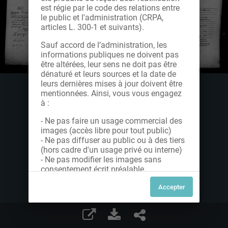
est régie par le code des relations entre
le public et l'administration (CRPA,
articles L. 300-1 et suivants).
Sauf accord de l’administration, les
informations publiques ne doivent pas
être altérées, leur sens ne doit pas être
dénaturé et leurs sources et la date de
leurs dernières mises à jour doivent être
mentionnées. Ainsi, vous vous engagez
à :
- Ne pas faire un usage commercial des
images (accès libre pour tout public)
- Ne pas diffuser au public ou à des tiers
(hors cadre d'un usage privé ou interne)
- Ne pas modifier les images sans
consentement écrit préalable
Dans le cas contraire, nous vous invitons
à nous contacter afin de solliciter le type
de Licence souhaitée parmi celles
proposées et le cas échéant, acquitter
une redevance.