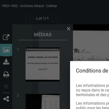
1893-1902
Archives Alsace - Colmar
Lot
1
/
1
×
MÉDIAS
1
Conditions de 
Les informations p
ou reçus dans le cad
territoriales et de
2
Les informations pu
public pour les bes