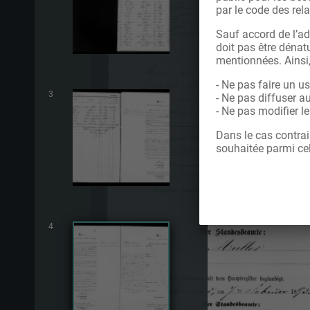
par le code des rela
Sauf accord de l’ad
doit pas être dénatu
mentionnées. Ainsi
- Ne pas faire un u
3
- Ne pas diffuser a
- Ne pas modifier 
Dans le cas contrai
souhaitée parmi cel
4