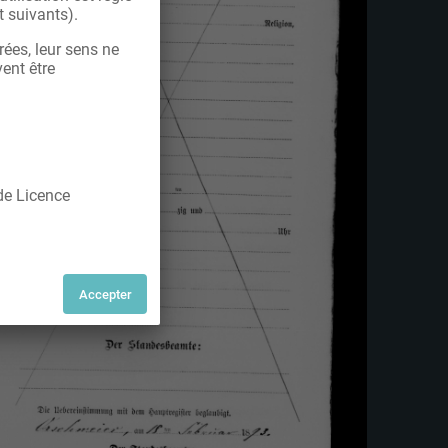
t suivants).
rées, leur sens ne
vent être
 de Licence