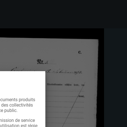
ocuments produits
 des collectivités
e public.
mission de service
tilisation est régie