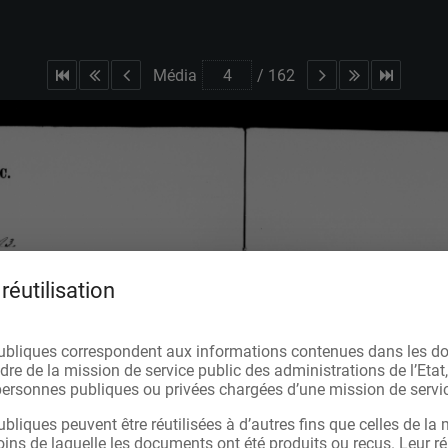
Média
/
162
réutilisation
ubliques correspondent aux informations contenues dans les d
re de la mission de service public des administrations de l’Etat,
s personnes publiques ou privées chargées d’une mission de servic
bliques peuvent être réutilisées à d’autres fins que celles de la 
oins de laquelle les documents ont été produits ou reçus. Leur réu