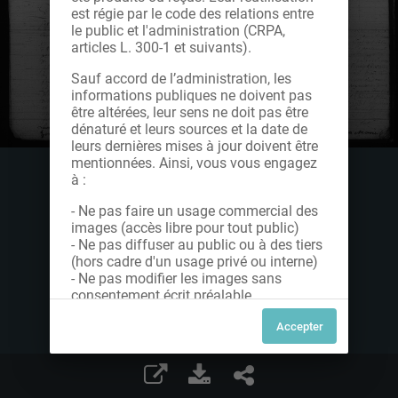
est régie par le code des relations entre
le public et l'administration (CRPA,
articles L. 300-1 et suivants).
Sauf accord de l’administration, les
informations publiques ne doivent pas
être altérées, leur sens ne doit pas être
dénaturé et leurs sources et la date de
leurs dernières mises à jour doivent être
mentionnées. Ainsi, vous vous engagez
à :
- Ne pas faire un usage commercial des
images (accès libre pour tout public)
- Ne pas diffuser au public ou à des tiers
(hors cadre d'un usage privé ou interne)
- Ne pas modifier les images sans
consentement écrit préalable
Dans le cas contraire, nous vous invitons
à nous contacter afin de solliciter le type
de Licence souhaitée parmi celles
proposées et le cas échéant, acquitter
une redevance.