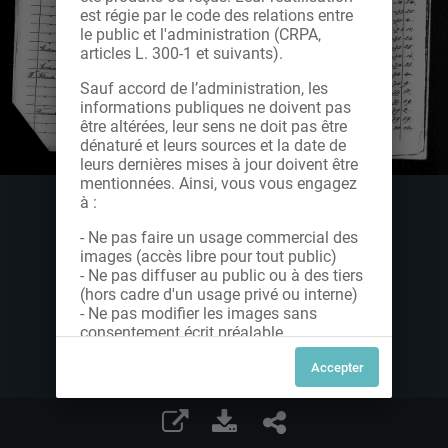
est régie par le code des relations entre
le public et l'administration (CRPA,
articles L. 300-1 et suivants).
Sauf accord de l’administration, les
informations publiques ne doivent pas
être altérées, leur sens ne doit pas être
dénaturé et leurs sources et la date de
leurs dernières mises à jour doivent être
mentionnées. Ainsi, vous vous engagez
à :
- Ne pas faire un usage commercial des
images (accès libre pour tout public)
- Ne pas diffuser au public ou à des tiers
(hors cadre d'un usage privé ou interne)
- Ne pas modifier les images sans
consentement écrit préalable
Dans le cas contraire, nous vous invitons
à nous contacter afin de solliciter le type
de Licence souhaitée parmi celles
proposées et le cas échéant, acquitter
une redevance.