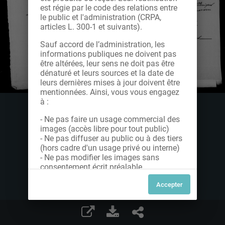
est régie par le code des relations entre
le public et l'administration (CRPA,
articles L. 300-1 et suivants).
Sauf accord de l’administration, les
informations publiques ne doivent pas
être altérées, leur sens ne doit pas être
dénaturé et leurs sources et la date de
leurs dernières mises à jour doivent être
mentionnées. Ainsi, vous vous engagez
à :
- Ne pas faire un usage commercial des
images (accès libre pour tout public)
- Ne pas diffuser au public ou à des tiers
(hors cadre d'un usage privé ou interne)
- Ne pas modifier les images sans
consentement écrit préalable
Dans le cas contraire, nous vous invitons
à nous contacter afin de solliciter le type
de Licence souhaitée parmi celles
proposées et le cas échéant, acquitter
une redevance.