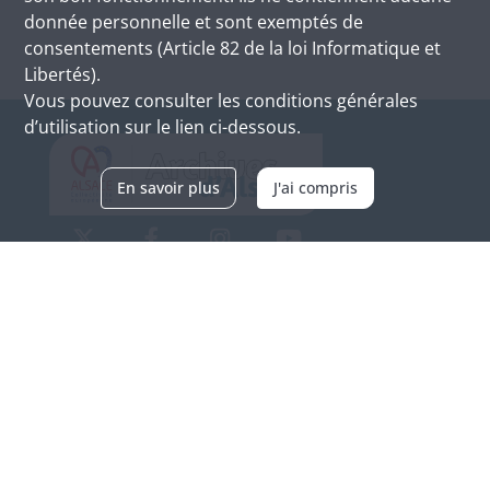
donnée personnelle et sont exemptés de
consentements (Article 82 de la loi Informatique et
Libertés).
Vous pouvez consulter les conditions générales
d’utilisation sur le lien ci-dessous.
En savoir plus
J'ai compris
Archives d'Alsace - Site de Colmar
Bâtiment M / Cité administrative
3, rue Fleischhauer
F-68026 COLMAR
(+33) 3 89 21 97 00
Nous contacter