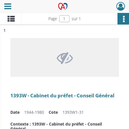
Ouvrir le menu déroulant
Archives Alsace - Colmar
Page
sur 1
ésultat n°
1
1393W - Cabinet du préfet - Conseil Général
Date
1944-1980
Cote
1393W1-31
Contexte : 1393W - Cabinet du préfet - Conseil
Général