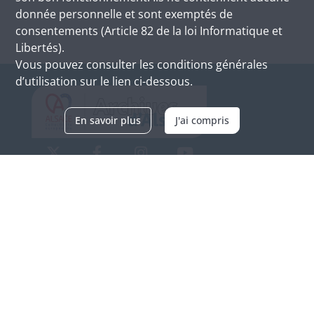
donnée personnelle et sont exemptés de
consentements (Article 82 de la loi Informatique et
Libertés).
Vous pouvez consulter les conditions générales
d’utilisation sur le lien ci-dessous.
En savoir plus
J'ai compris
Archives d'Alsace - Site de Colmar
Bâtiment M / Cité administrative
3, rue Fleischhauer
F-68026 COLMAR
(+33) 3 89 21 97 00
Nous contacter