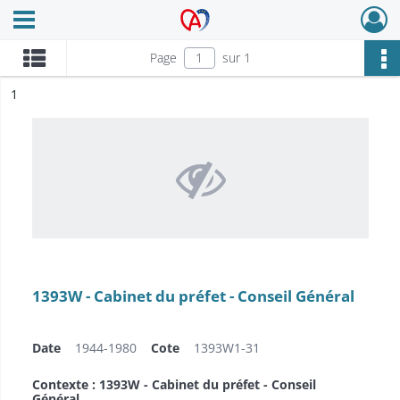
Ouvrir le menu déroulant
Archives Alsace - Colmar
Page
sur 1
ésultat n°
1
1393W - Cabinet du préfet - Conseil Général
Date
1944-1980
Cote
1393W1-31
Contexte : 1393W - Cabinet du préfet - Conseil
Général