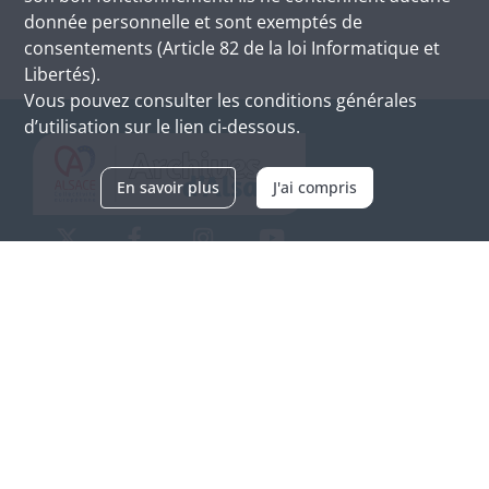
donnée personnelle et sont exemptés de
consentements (Article 82 de la loi Informatique et
Libertés).
Vous pouvez consulter les conditions générales
d’utilisation sur le lien ci-dessous.
En savoir plus
J'ai compris
Archives d'Alsace - Site de Colmar
Bâtiment M / Cité administrative
3, rue Fleischhauer
F-68026 COLMAR
(+33) 3 89 21 97 00
Nous contacter