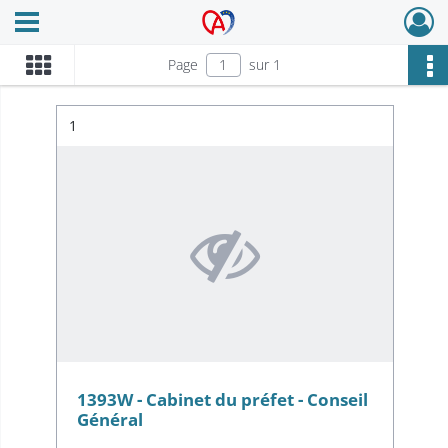
Ouvrir le menu déroulant
Archives Alsace - Colmar
Page
sur 1
Résultat n°
1
1393W - Cabinet du préfet - Conseil
Général